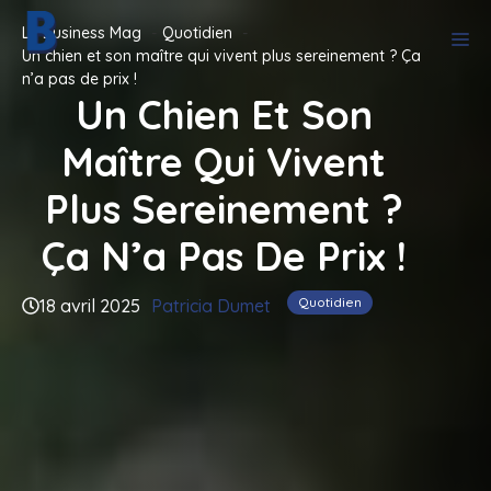
Aller
Le Business Mag
Quotidien
M
au
Un chien et son maître qui vivent plus sereinement ? Ça
contenu
n’a pas de prix !
Un Chien Et Son
Maître Qui Vivent
Plus Sereinement ?
Ça N’a Pas De Prix !
Quotidien
18 avril 2025
Patricia Dumet