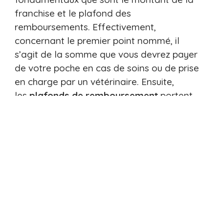
franchise et le plafond des
remboursements. Effectivement,
concernant le premier point nommé, il
s’agit de la somme que vous devrez payer
de votre poche en cas de soins ou de prise
en charge par un vétérinaire. Ensuite,
les
plafonds de remboursement
portent
bien leur nom, car il est question d’une
somme que la compagnie d’assurance ne
dépassera pas lorsqu’il s’agira de
rembourser des soins ou des médicaments.
N’hésitez pas à comparer différentes
compagnies d’assurance avant de vous
engager.