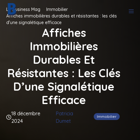
Aller
Le Business Mag
Immobilier
M
au
Affiches immobilières durables et résistantes : les clés
contenu
d’une signalétique efficace
Affiches
Immobilières
Durables Et
Résistantes : Les Clés
D’une Signalétique
Efficace
18 décembre
Patricia
Immobilier
2024
Dumet