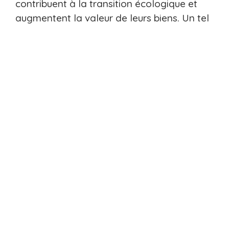
contribuent à la transition écologique et
augmentent la valeur de leurs biens. Un tel
projet exige bien évidemment une
collaboration étroite entre les différents
acteurs, notamment les autorités locales et
les professionnels du secteur. Cette
coopération vise en général à s’assurer que
les objectifs environnementaux sont
atteints de manière efficace et durable.
Les outils pour suivre la
consommation énergétique
Pour suivre efficacement la consommation
énergétique des bâtiments concernés,
divers outils et technologies innovantes
entrent en jeu.
Les systèmes de gestion de