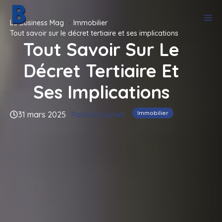
Aller
M
au
Le Business Mag
Immobilier
contenu
Tout savoir sur le décret tertiaire et ses implications
Tout Savoir Sur Le
Décret Tertiaire Et
Ses Implications
Immobilier
31 mars 2025
Patricia Dumet