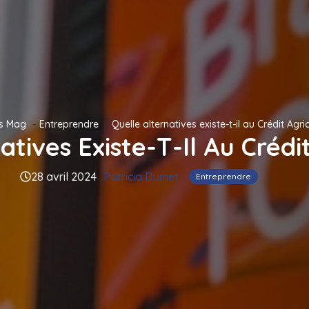
ss Mag
Entreprendre
Quelle alternatives existe-t-il au Crédit Agri
atives Existe-T-Il Au Crédi
28 avril 2024
Patricia Dumet
Entreprendre