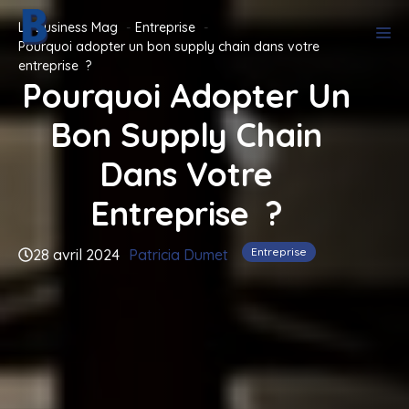
Aller
Le Business Mag
Entreprise
M
au
Pourquoi adopter un bon supply chain dans votre
contenu
entreprise ?
Pourquoi Adopter Un
Bon Supply Chain
Dans Votre
Entreprise ?
Entreprise
28 avril 2024
Patricia Dumet