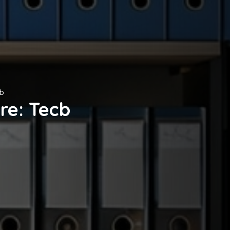
cb
re: Tecb