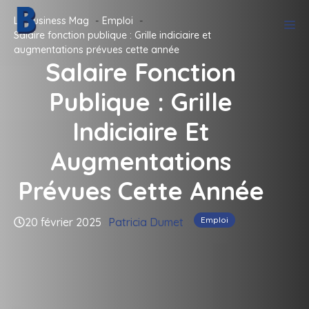
Aller
Le Business Mag
Emploi
M
au
Salaire fonction publique : Grille indiciaire et
contenu
augmentations prévues cette année
Salaire Fonction
Publique : Grille
Indiciaire Et
Augmentations
Prévues Cette Année
Emploi
20 février 2025
Patricia Dumet