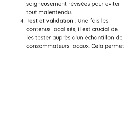
soigneusement révisées pour éviter
tout malentendu.
Test et validation
: Une fois les
contenus localisés, il est crucial de
les tester auprès d’un échantillon de
consommateurs locaux. Cela permet
de s’assurer que le message est bien
reçu et de procéder à des
ajustements si nécessaire. Les tests
peuvent inclure des sondages, des
groupes de discussion, ou des essais
A/B pour comparer l’efficacité des
versions localisées.
Suivi et optimisation continue
: La
localisation marketing est un
processus évolutif. Les préférences