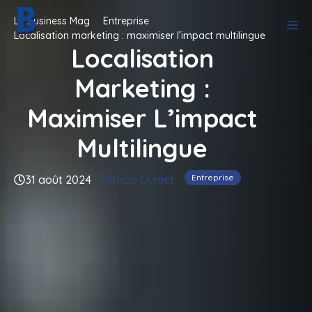
Aller
Le Business Mag
Entreprise
M
au
Localisation marketing : maximiser l’impact multilingue
contenu
Localisation
Marketing :
Maximiser L’impact
Multilingue
Entreprise
31 août 2024
Patricia Dumet