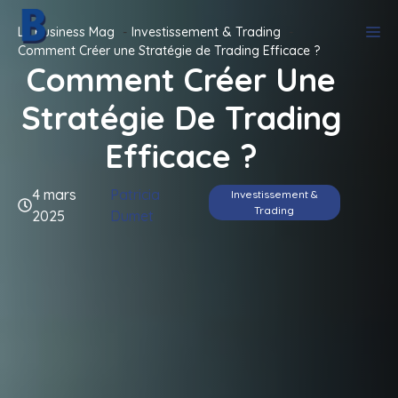
Aller
M
Le Business Mag
Investissement & Trading
au
Comment Créer une Stratégie de Trading Efficace ?
contenu
Comment Créer Une
Stratégie De Trading
Efficace ?
4 mars
Patricia
Investissement &
Trading
2025
Dumet